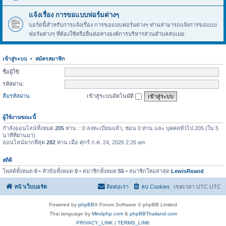
แจ้งเรื่อง การขอแบบฟอร์มต่างๆ
บอร์ดนี้สำหรับการแจ้งเรื่อง การขอแบบฟอร์มต่างๆ ท่านสามารถแจ้งการขอแบบ
ฟอร์มต่างๆ ที่ต้องใช้หรือยื่นต่อทางองค์การบริหารส่วนตำบลสบเมย
เข้าสู่ระบบ
•
สมัครสมาชิก
ชื่อผู้ใช้:
รหัสผ่าน:
ลืมรหัสผ่าน
เข้าสู่ระบบอัตโนมัติ
ผู้ใช้งานขณะนี้
กำลังออนไลน์ทั้งหมด
205
ท่าน :: 0 ลงทะเบียนแล้ว, ซ่อน 0 ท่าน และ บุคคลทั่วไป 205 (ใน 5
นาทีที่ผ่านมา)
ออนไลน์มากที่สุด
282
ท่าน เมื่อ ศุกร์ ก.ค. 24, 2026 2:26 am
สถิติ
โพสต์ทั้งหมด
0
• หัวข้อทั้งหมด
0
• สมาชิกทั้งหมด
55
• สมาชิกใหม่ล่าสุด
LewisReand
หน้าเว็บบอร์ด
ติดต่อเรา
ลบ Cookies
เขตเวลา UTC UTC
Powered by
phpBB
® Forum Software © phpBB Limited
Thai language by
Mindphp.com
&
phpBBThailand.com
PRIVACY_LINK
|
TERMS_LINK