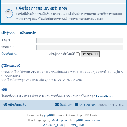
แจ้งเรื่อง การขอแบบฟอร์มต่างๆ
บอร์ดนี้สำหรับการแจ้งเรื่อง การขอแบบฟอร์มต่างๆ ท่านสามารถแจ้งการขอแบบ
ฟอร์มต่างๆ ที่ต้องใช้หรือยื่นต่อทางองค์การบริหารส่วนตำบลสบเมย
เข้าสู่ระบบ
•
สมัครสมาชิก
ชื่อผู้ใช้:
รหัสผ่าน:
ลืมรหัสผ่าน
เข้าสู่ระบบอัตโนมัติ
ผู้ใช้งานขณะนี้
กำลังออนไลน์ทั้งหมด
215
ท่าน :: 0 ลงทะเบียนแล้ว, ซ่อน 0 ท่าน และ บุคคลทั่วไป 215 (ใน 5
นาทีที่ผ่านมา)
ออนไลน์มากที่สุด
282
ท่าน เมื่อ ศุกร์ ก.ค. 24, 2026 2:26 am
สถิติ
โพสต์ทั้งหมด
0
• หัวข้อทั้งหมด
0
• สมาชิกทั้งหมด
55
• สมาชิกใหม่ล่าสุด
LewisReand
หน้าเว็บบอร์ด
ติดต่อเรา
ลบ Cookies
เขตเวลา UTC UTC
Powered by
phpBB
® Forum Software © phpBB Limited
Thai language by
Mindphp.com
&
phpBBThailand.com
PRIVACY_LINK
|
TERMS_LINK