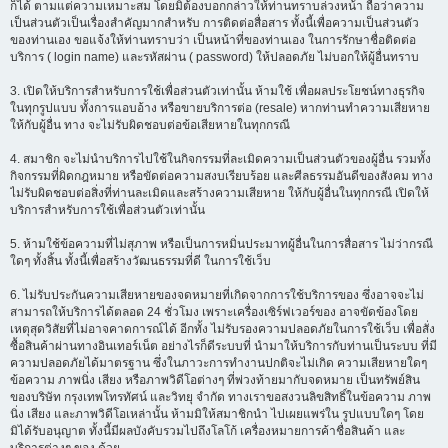
ก็ได้ ตามแต่ความเหมาะสม โดยมิต้องบอกกล่าวให้ท่านทราบล่วงหน้า ถือว่าความ
เป็นส่วนตัวเป็นเรื่องสำคัญมากสำหรับ การติดต่อสื่อสาร ทั้งนี้เพื่อความเป็นส่วนตัว
ของท่านเอง ขอแจ้งให้ท่านทราบว่า เป็นหน้าที่ของท่านเอง ในการรักษาชื่อติดต่อ
บริการ ( login name) และรหัสผ่าน ( password) ให้ปลอดภัย ไม่บอกให้ผู้อื่นทราบ
3. เปิดให้บริการสำหรับการใช้เพื่อส่วนตัวเท่านั้น ห้ามใช้ เพื่อผลประโยชน์ทางธุรกิจ
ในทุกรูปแบบ ทั้งการแอบอ้าง หรือขายบริการต่อ (resale) หากท่านทำความเสียหาย
ให้กับผู้อื่น ทาง จะไม่รับผิดชอบต่อข้อเสียหายในทุกกรณี
4. สมาชิก จะไม่นำบริการไปใช้ในกิจกรรมที่ละเมิดความเป็นส่วนตัวของผู้อื่น รวมทั้ง
กิจกรรมที่ผิดกฎหมาย หรือขัดต่อความสงบเรียบร้อย และศีลธรรมอันดีของสังคม ทาง
ไม่รับผิดชอบต่อสิ่งที่ท่านละเมิดและสร้างความเสียหาย ให้กับผู้อื่นในทุกกรณี เปิดให้
บริการสำหรับการใช้เพื่อส่วนตัวเท่านั้น
5. ห้ามใช้ข้อความที่ไม่สุภาพ หรือเป็นการหมิ่นประมาทผู้อื่นในการสื่อสาร ไม่ว่ากรณี
ใดๆ ทั้งสิ้น ทั้งนี้เพื่อสร้างวัฒนธรรมที่ดี ในการใช้เว็บ
6. ไม่รับประกันความเสียหายของจดหมายที่เกิดจากการใช้บริการของ ซึ่งอาจจะไม่
สามารถให้บริการได้ตลอด 24 ชั่วโมง เพราะเครื่องเซิร์ฟเวอร์ของ อาจขัดข้องโดย
เหตุสุดวิสัยที่ไม่อาจคาดการณ์ได้ อีกทั้ง ไม่รับรองความปลอดภัยในการใช้เว็บ เพื่อสั่ง
ซื้อสินค้าผ่านทางอินเทอร์เน็ต อย่างไรก็ดีระบบที่ นำมาให้บริการกับท่านเป็นระบบ ที่มี
ความปลอดภัยได้มาตรฐาน ซึ่งในภาวะการทำงานปกติจะไม่เกิด ความเสียหายใดๆ
ข้อความ ภาพนิ่ง เสียง หรือภาพวิดีโอต่างๆ ที่พ่วงท้ายมากับจดหมาย เป็นทรัพย์สิน
ของบริษัท กรุงเทพโทรทัศน์ และวิทยุ จำกัด ทางเราขอสงวนลิขสิทธิ์ในข้อความ ภาพ
นิ่ง เสียง และภาพวิดีโอเหล่านั้น ห้ามมิให้สมาชิกนำ ไปเผยแพร่ใน รูปแบบใดๆ โดย
มิได้รับอนุญาต ทั้งนี้มีผลบังคับรวมไปถึงโลโก้ เครื่องหมายการค้าชื่อสินค้า และ