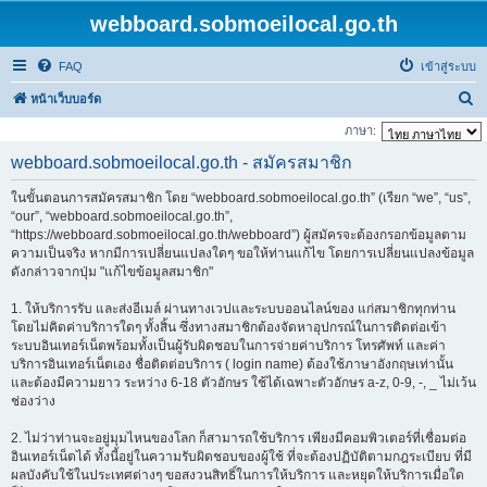
webboard.sobmoeilocal.go.th
FAQ
เข้าสู่ระบบ
ค้
หน้าเว็บบอร์ด
น
ภาษา:
ห
webboard.sobmoeilocal.go.th - สมัครสมาชิก
า
ในขั้นตอนการสมัครสมาชิก โดย “webboard.sobmoeilocal.go.th” (เรียก “we”, “us”,
“our”, “webboard.sobmoeilocal.go.th”,
“https://webboard.sobmoeilocal.go.th/webboard”) ผู้สมัครจะต้องกรอกข้อมูลตาม
ความเป็นจริง หากมีการเปลี่ยนแปลงใดๆ ขอให้ท่านแก้ไข โดยการเปลี่ยนแปลงข้อมูล
ดังกล่าวจากปุ่ม "แก้ไขข้อมูลสมาชิก"
1. ให้บริการรับ และส่งอีเมล์ ผ่านทางเวปและระบบออนไลน์ของ แก่สมาชิกทุกท่าน
โดยไม่คิดค่าบริการใดๆ ทั้งสิ้น ซึ่งทางสมาชิกต้องจัดหาอุปกรณ์ในการติดต่อเข้า
ระบบอินเทอร์เน็ตพร้อมทั้งเป็นผู้รับผิดชอบในการจ่ายค่าบริการ โทรศัพท์ และค่า
บริการอินเทอร์เน็ตเอง ชื่อติดต่อบริการ ( login name) ต้องใช้ภาษาอังกฤษเท่านั้น
และต้องมีความยาว ระหว่าง 6-18 ตัวอักษร ใช้ได้เฉพาะตัวอักษร a-z, 0-9, -, _ ไม่เว้น
ช่องว่าง
2. ไม่ว่าท่านจะอยู่มุมไหนของโลก ก็สามารถใช้บริการ เพียงมีคอมพิวเตอร์ที่เชื่อมต่อ
อินเทอร์เน็ตได้ ทั้งนี้อยู่ในความรับผิดชอบของผู้ใช้ ที่จะต้องปฏิบัติตามกฎระเบียบ ที่มี
ผลบังคับใช้ในประเทศต่างๆ ขอสงวนสิทธิ์ในการให้บริการ และหยุดให้บริการเมื่อใด