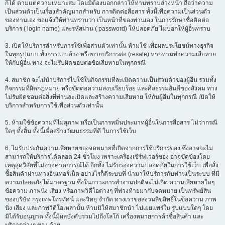
ก็ได้ ตามแต่ความเหมาะสม โดยมิต้องบอกกล่าวให้ท่านทราบล่วงหน้า ถือว่าความ
เป็นส่วนตัวเป็นเรื่องสำคัญมากสำหรับ การติดต่อสื่อสาร ทั้งนี้เพื่อความเป็นส่วนตัว
ของท่านเอง ขอแจ้งให้ท่านทราบว่า เป็นหน้าที่ของท่านเอง ในการรักษาชื่อติดต่อ
บริการ ( login name) และรหัสผ่าน ( password) ให้ปลอดภัย ไม่บอกให้ผู้อื่นทราบ
3. เปิดให้บริการสำหรับการใช้เพื่อส่วนตัวเท่านั้น ห้ามใช้ เพื่อผลประโยชน์ทางธุรกิจ
ในทุกรูปแบบ ทั้งการแอบอ้าง หรือขายบริการต่อ (resale) หากท่านทำความเสียหาย
ให้กับผู้อื่น ทาง จะไม่รับผิดชอบต่อข้อเสียหายในทุกกรณี
4. สมาชิก จะไม่นำบริการไปใช้ในกิจกรรมที่ละเมิดความเป็นส่วนตัวของผู้อื่น รวมทั้ง
กิจกรรมที่ผิดกฎหมาย หรือขัดต่อความสงบเรียบร้อย และศีลธรรมอันดีของสังคม ทาง
ไม่รับผิดชอบต่อสิ่งที่ท่านละเมิดและสร้างความเสียหาย ให้กับผู้อื่นในทุกกรณี เปิดให้
บริการสำหรับการใช้เพื่อส่วนตัวเท่านั้น
5. ห้ามใช้ข้อความที่ไม่สุภาพ หรือเป็นการหมิ่นประมาทผู้อื่นในการสื่อสาร ไม่ว่ากรณี
ใดๆ ทั้งสิ้น ทั้งนี้เพื่อสร้างวัฒนธรรมที่ดี ในการใช้เว็บ
6. ไม่รับประกันความเสียหายของจดหมายที่เกิดจากการใช้บริการของ ซึ่งอาจจะไม่
สามารถให้บริการได้ตลอด 24 ชั่วโมง เพราะเครื่องเซิร์ฟเวอร์ของ อาจขัดข้องโดย
เหตุสุดวิสัยที่ไม่อาจคาดการณ์ได้ อีกทั้ง ไม่รับรองความปลอดภัยในการใช้เว็บ เพื่อสั่ง
ซื้อสินค้าผ่านทางอินเทอร์เน็ต อย่างไรก็ดีระบบที่ นำมาให้บริการกับท่านเป็นระบบ ที่มี
ความปลอดภัยได้มาตรฐาน ซึ่งในภาวะการทำงานปกติจะไม่เกิด ความเสียหายใดๆ
ข้อความ ภาพนิ่ง เสียง หรือภาพวิดีโอต่างๆ ที่พ่วงท้ายมากับจดหมาย เป็นทรัพย์สิน
ของบริษัท กรุงเทพโทรทัศน์ และวิทยุ จำกัด ทางเราขอสงวนลิขสิทธิ์ในข้อความ ภาพ
นิ่ง เสียง และภาพวิดีโอเหล่านั้น ห้ามมิให้สมาชิกนำ ไปเผยแพร่ใน รูปแบบใดๆ โดย
มิได้รับอนุญาต ทั้งนี้มีผลบังคับรวมไปถึงโลโก้ เครื่องหมายการค้าชื่อสินค้า และ