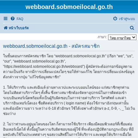
webboard.sobmoeilocal.go.th
FAQ
เข้าสู่ระบบ
ค้
หน้าเว็บบอร์ด
น
ภาษา:
ห
webboard.sobmoeilocal.go.th - สมัครสมาชิก
า
ในขั้นตอนการสมัครสมาชิก โดย “webboard.sobmoeilocal.go.th” (เรียก “we”, “us”,
“our”, “webboard.sobmoeilocal.go.th”,
“https://webboard.sobmoeilocal.go.th/webboard”) ผู้สมัครจะต้องกรอกข้อมูลตาม
ความเป็นจริง หากมีการเปลี่ยนแปลงใดๆ ขอให้ท่านแก้ไข โดยการเปลี่ยนแปลงข้อมูล
ดังกล่าวจากปุ่ม "แก้ไขข้อมูลสมาชิก"
1. ให้บริการรับ และส่งอีเมล์ ผ่านทางเวปและระบบออนไลน์ของ แก่สมาชิกทุกท่าน
โดยไม่คิดค่าบริการใดๆ ทั้งสิ้น ซึ่งทางสมาชิกต้องจัดหาอุปกรณ์ในการติดต่อเข้า
ระบบอินเทอร์เน็ตพร้อมทั้งเป็นผู้รับผิดชอบในการจ่ายค่าบริการ โทรศัพท์ และค่า
บริการอินเทอร์เน็ตเอง ชื่อติดต่อบริการ ( login name) ต้องใช้ภาษาอังกฤษเท่านั้น
และต้องมีความยาว ระหว่าง 6-18 ตัวอักษร ใช้ได้เฉพาะตัวอักษร a-z, 0-9, -, _ ไม่เว้น
ช่องว่าง
2. ไม่ว่าท่านจะอยู่มุมไหนของโลก ก็สามารถใช้บริการ เพียงมีคอมพิวเตอร์ที่เชื่อมต่อ
อินเทอร์เน็ตได้ ทั้งนี้อยู่ในความรับผิดชอบของผู้ใช้ ที่จะต้องปฏิบัติตามกฎระเบียบ ที่มี
ผลบังคับใช้ในประเทศต่างๆ ขอสงวนสิทธิ์ในการให้บริการ และหยุดให้บริการเมื่อใด