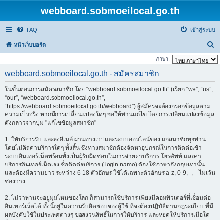
webboard.sobmoeilocal.go.th
FAQ
เข้าสู่ระบบ
ค้
หน้าเว็บบอร์ด
น
ภาษา:
ห
webboard.sobmoeilocal.go.th - สมัครสมาชิก
า
ในขั้นตอนการสมัครสมาชิก โดย “webboard.sobmoeilocal.go.th” (เรียก “we”, “us”,
“our”, “webboard.sobmoeilocal.go.th”,
“https://webboard.sobmoeilocal.go.th/webboard”) ผู้สมัครจะต้องกรอกข้อมูลตาม
ความเป็นจริง หากมีการเปลี่ยนแปลงใดๆ ขอให้ท่านแก้ไข โดยการเปลี่ยนแปลงข้อมูล
ดังกล่าวจากปุ่ม "แก้ไขข้อมูลสมาชิก"
1. ให้บริการรับ และส่งอีเมล์ ผ่านทางเวปและระบบออนไลน์ของ แก่สมาชิกทุกท่าน
โดยไม่คิดค่าบริการใดๆ ทั้งสิ้น ซึ่งทางสมาชิกต้องจัดหาอุปกรณ์ในการติดต่อเข้า
ระบบอินเทอร์เน็ตพร้อมทั้งเป็นผู้รับผิดชอบในการจ่ายค่าบริการ โทรศัพท์ และค่า
บริการอินเทอร์เน็ตเอง ชื่อติดต่อบริการ ( login name) ต้องใช้ภาษาอังกฤษเท่านั้น
และต้องมีความยาว ระหว่าง 6-18 ตัวอักษร ใช้ได้เฉพาะตัวอักษร a-z, 0-9, -, _ ไม่เว้น
ช่องว่าง
2. ไม่ว่าท่านจะอยู่มุมไหนของโลก ก็สามารถใช้บริการ เพียงมีคอมพิวเตอร์ที่เชื่อมต่อ
อินเทอร์เน็ตได้ ทั้งนี้อยู่ในความรับผิดชอบของผู้ใช้ ที่จะต้องปฏิบัติตามกฎระเบียบ ที่มี
ผลบังคับใช้ในประเทศต่างๆ ขอสงวนสิทธิ์ในการให้บริการ และหยุดให้บริการเมื่อใด