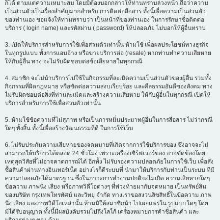
ก็ได้ ตามแต่ความเหมาะสม โดยมิต้องบอกกล่าวให้ท่านทราบล่วงหน้า ถือว่าความ
เป็นส่วนตัวเป็นเรื่องสำคัญมากสำหรับ การติดต่อสื่อสาร ทั้งนี้เพื่อความเป็นส่วนตัว
ของท่านเอง ขอแจ้งให้ท่านทราบว่า เป็นหน้าที่ของท่านเอง ในการรักษาชื่อติดต่อ
บริการ ( login name) และรหัสผ่าน ( password) ให้ปลอดภัย ไม่บอกให้ผู้อื่นทราบ
3. เปิดให้บริการสำหรับการใช้เพื่อส่วนตัวเท่านั้น ห้ามใช้ เพื่อผลประโยชน์ทางธุรกิจ
ในทุกรูปแบบ ทั้งการแอบอ้าง หรือขายบริการต่อ (resale) หากท่านทำความเสียหาย
ให้กับผู้อื่น ทาง จะไม่รับผิดชอบต่อข้อเสียหายในทุกกรณี
4. สมาชิก จะไม่นำบริการไปใช้ในกิจกรรมที่ละเมิดความเป็นส่วนตัวของผู้อื่น รวมทั้ง
กิจกรรมที่ผิดกฎหมาย หรือขัดต่อความสงบเรียบร้อย และศีลธรรมอันดีของสังคม ทาง
ไม่รับผิดชอบต่อสิ่งที่ท่านละเมิดและสร้างความเสียหาย ให้กับผู้อื่นในทุกกรณี เปิดให้
บริการสำหรับการใช้เพื่อส่วนตัวเท่านั้น
5. ห้ามใช้ข้อความที่ไม่สุภาพ หรือเป็นการหมิ่นประมาทผู้อื่นในการสื่อสาร ไม่ว่ากรณี
ใดๆ ทั้งสิ้น ทั้งนี้เพื่อสร้างวัฒนธรรมที่ดี ในการใช้เว็บ
6. ไม่รับประกันความเสียหายของจดหมายที่เกิดจากการใช้บริการของ ซึ่งอาจจะไม่
สามารถให้บริการได้ตลอด 24 ชั่วโมง เพราะเครื่องเซิร์ฟเวอร์ของ อาจขัดข้องโดย
เหตุสุดวิสัยที่ไม่อาจคาดการณ์ได้ อีกทั้ง ไม่รับรองความปลอดภัยในการใช้เว็บ เพื่อสั่ง
ซื้อสินค้าผ่านทางอินเทอร์เน็ต อย่างไรก็ดีระบบที่ นำมาให้บริการกับท่านเป็นระบบ ที่มี
ความปลอดภัยได้มาตรฐาน ซึ่งในภาวะการทำงานปกติจะไม่เกิด ความเสียหายใดๆ
ข้อความ ภาพนิ่ง เสียง หรือภาพวิดีโอต่างๆ ที่พ่วงท้ายมากับจดหมาย เป็นทรัพย์สิน
ของบริษัท กรุงเทพโทรทัศน์ และวิทยุ จำกัด ทางเราขอสงวนลิขสิทธิ์ในข้อความ ภาพ
นิ่ง เสียง และภาพวิดีโอเหล่านั้น ห้ามมิให้สมาชิกนำ ไปเผยแพร่ใน รูปแบบใดๆ โดย
มิได้รับอนุญาต ทั้งนี้มีผลบังคับรวมไปถึงโลโก้ เครื่องหมายการค้าชื่อสินค้า และ