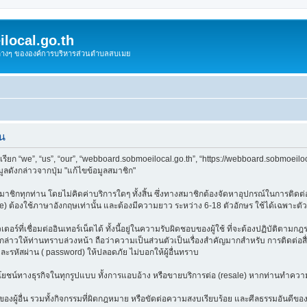
local.go.th
งต่างๆ ขององค์การบริหารส่วนตำบลสบเมย
าน
ียก “we”, “us”, “our”, “webboard.sobmoeilocal.go.th”, “https://webboard.sobmoeilo
ลดังกล่าวจากปุ่ม "แก้ไขข้อมูลสมาชิก"
ชิกทุกท่าน โดยไม่คิดค่าบริการใดๆ ทั้งสิ้น ซึ่งทางสมาชิกต้องจัดหาอุปกรณ์ในการติดต่อเ
e) ต้องใช้ภาษาอังกฤษเท่านั้น และต้องมีความยาว ระหว่าง 6-18 ตัวอักษร ใช้ได้เฉพาะตัวอัก
อร์ที่เชื่อมต่ออินเทอร์เน็ตได้ ทั้งนี้อยู่ในความรับผิดชอบของผู้ใช้ ที่จะต้องปฏิบัติตาม
าวให้ท่านทราบล่วงหน้า ถือว่าความเป็นส่วนตัวเป็นเรื่องสำคัญมากสำหรับ การติดต่อสื่อ
และรหัสผ่าน ( password) ให้ปลอดภัย ไม่บอกให้ผู้อื่นทราบ
ลประโยชน์ทางธุรกิจในทุกรูปแบบ ทั้งการแอบอ้าง หรือขายบริการต่อ (resale) หากท่านทำความ
องผู้อื่น รวมทั้งกิจกรรมที่ผิดกฎหมาย หรือขัดต่อความสงบเรียบร้อย และศีลธรรมอันดีของ