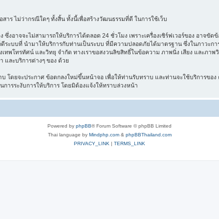
าร ไม่ว่ากรณีใดๆ ทั้งสิ้น ทั้งนี้เพื่อสร้างวัฒนธรรมที่ดี ในการใช้เว็บ
ึ่งอาจจะไม่สามารถให้บริการได้ตลอด 24 ชั่วโมง เพราะเครื่องเซิร์ฟเวอร์ของ อาจขัดข้อง
างไรก็ดีระบบที่ นำมาให้บริการกับท่านเป็นระบบ ที่มีความปลอดภัยได้มาตรฐาน ซึ่งในภาวะ
รุงเทพโทรทัศน์ และวิทยุ จำกัด ทางเราขอสงวนลิขสิทธิ์ในข้อความ ภาพนิ่ง เสียง และภาพว
ค้า และบริการต่างๆ ของ ด้วย
บ โดยจะประกาศ ข้อตกลงใหม่ขึ้นหน้าจอ เพื่อให้ท่านรับทราบ และท่านจะใช้บริการของ ต
ในการระงับการให้บริการ โดยมิต้องแจ้งให้ทราบล่วงหน้า
Powered by
phpBB
® Forum Software © phpBB Limited
Thai language by
Mindphp.com
&
phpBBThailand.com
PRIVACY_LINK
|
TERMS_LINK