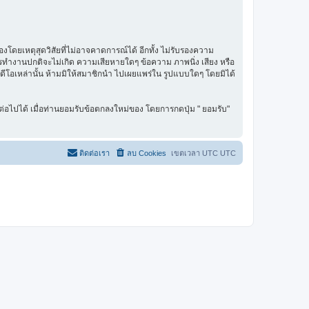
โดยเหตุสุดวิสัยที่ไม่อาจคาดการณ์ได้ อีกทั้ง ไม่รับรองความ
การทำงานปกติจะไม่เกิด ความเสียหายใดๆ ข้อความ ภาพนิ่ง เสียง หรือ
ิดีโอเหล่านั้น ห้ามมิให้สมาชิกนำ ไปเผยแพร่ใน รูปแบบใดๆ โดยมิได้
่อไปได้ เมื่อท่านยอมรับข้อตกลงใหม่ของ โดยการกดปุ่ม " ยอมรับ"
ติดต่อเรา
ลบ Cookies
เขตเวลา UTC UTC