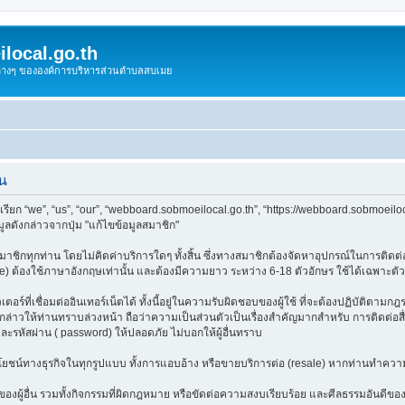
local.go.th
งต่างๆ ขององค์การบริหารส่วนตำบลสบเมย
าน
ียก “we”, “us”, “our”, “webboard.sobmoeilocal.go.th”, “https://webboard.sobmoeilo
ลดังกล่าวจากปุ่ม "แก้ไขข้อมูลสมาชิก"
ชิกทุกท่าน โดยไม่คิดค่าบริการใดๆ ทั้งสิ้น ซึ่งทางสมาชิกต้องจัดหาอุปกรณ์ในการติดต่อเ
e) ต้องใช้ภาษาอังกฤษเท่านั้น และต้องมีความยาว ระหว่าง 6-18 ตัวอักษร ใช้ได้เฉพาะตัวอัก
อร์ที่เชื่อมต่ออินเทอร์เน็ตได้ ทั้งนี้อยู่ในความรับผิดชอบของผู้ใช้ ที่จะต้องปฏิบัติตาม
าวให้ท่านทราบล่วงหน้า ถือว่าความเป็นส่วนตัวเป็นเรื่องสำคัญมากสำหรับ การติดต่อสื่อ
และรหัสผ่าน ( password) ให้ปลอดภัย ไม่บอกให้ผู้อื่นทราบ
ลประโยชน์ทางธุรกิจในทุกรูปแบบ ทั้งการแอบอ้าง หรือขายบริการต่อ (resale) หากท่านทำความ
องผู้อื่น รวมทั้งกิจกรรมที่ผิดกฎหมาย หรือขัดต่อความสงบเรียบร้อย และศีลธรรมอันดีของ