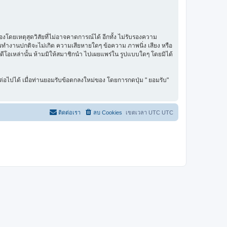
โดยเหตุสุดวิสัยที่ไม่อาจคาดการณ์ได้ อีกทั้ง ไม่รับรองความ
การทำงานปกติจะไม่เกิด ความเสียหายใดๆ ข้อความ ภาพนิ่ง เสียง หรือ
ิดีโอเหล่านั้น ห้ามมิให้สมาชิกนำ ไปเผยแพร่ใน รูปแบบใดๆ โดยมิได้
่อไปได้ เมื่อท่านยอมรับข้อตกลงใหม่ของ โดยการกดปุ่ม " ยอมรับ"
ติดต่อเรา
ลบ Cookies
เขตเวลา UTC UTC