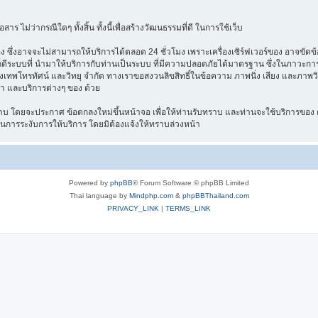
าร ไม่ว่ากรณีใดๆ ทั้งสิ้น ทั้งนี้เพื่อสร้างวัฒนธรรมที่ดี ในการใช้เว็บ
ึ่งอาจจะไม่สามารถให้บริการได้ตลอด 24 ชั่วโมง เพราะเครื่องเซิร์ฟเวอร์ของ อาจขัดข้อง
างไรก็ดีระบบที่ นำมาให้บริการกับท่านเป็นระบบ ที่มีความปลอดภัยได้มาตรฐาน ซึ่งในภาวะ
รุงเทพโทรทัศน์ และวิทยุ จำกัด ทางเราขอสงวนลิขสิทธิ์ในข้อความ ภาพนิ่ง เสียง และภาพว
ค้า และบริการต่างๆ ของ ด้วย
บ โดยจะประกาศ ข้อตกลงใหม่ขึ้นหน้าจอ เพื่อให้ท่านรับทราบ และท่านจะใช้บริการของ ต
ในการระงับการให้บริการ โดยมิต้องแจ้งให้ทราบล่วงหน้า
Powered by
phpBB
® Forum Software © phpBB Limited
Thai language by
Mindphp.com
&
phpBBThailand.com
PRIVACY_LINK
|
TERMS_LINK