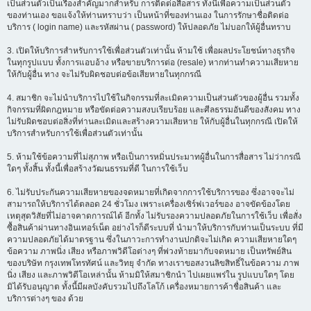
เป็นส่วนตัวเป็นเรื่องสำคัญมากสำหรับ การติดต่อสื่อสาร ทั้งนี้เพื่อความเป็นส่วนตัว
ของท่านเอง ขอแจ้งให้ท่านทราบว่า เป็นหน้าที่ของท่านเอง ในการรักษาชื่อติดต่อ
บริการ ( login name) และรหัสผ่าน ( password) ให้ปลอดภัย ไม่บอกให้ผู้อื่นทราบ
3. เปิดให้บริการสำหรับการใช้เพื่อส่วนตัวเท่านั้น ห้ามใช้ เพื่อผลประโยชน์ทางธุรกิจ
ในทุกรูปแบบ ทั้งการแอบอ้าง หรือขายบริการต่อ (resale) หากท่านทำความเสียหาย
ให้กับผู้อื่น ทาง จะไม่รับผิดชอบต่อข้อเสียหายในทุกกรณี
4. สมาชิก จะไม่นำบริการไปใช้ในกิจกรรมที่ละเมิดความเป็นส่วนตัวของผู้อื่น รวมทั้ง
กิจกรรมที่ผิดกฎหมาย หรือขัดต่อความสงบเรียบร้อย และศีลธรรมอันดีของสังคม ทาง
ไม่รับผิดชอบต่อสิ่งที่ท่านละเมิดและสร้างความเสียหาย ให้กับผู้อื่นในทุกกรณี เปิดให้
บริการสำหรับการใช้เพื่อส่วนตัวเท่านั้น
5. ห้ามใช้ข้อความที่ไม่สุภาพ หรือเป็นการหมิ่นประมาทผู้อื่นในการสื่อสาร ไม่ว่ากรณี
ใดๆ ทั้งสิ้น ทั้งนี้เพื่อสร้างวัฒนธรรมที่ดี ในการใช้เว็บ
6. ไม่รับประกันความเสียหายของจดหมายที่เกิดจากการใช้บริการของ ซึ่งอาจจะไม่
สามารถให้บริการได้ตลอด 24 ชั่วโมง เพราะเครื่องเซิร์ฟเวอร์ของ อาจขัดข้องโดย
เหตุสุดวิสัยที่ไม่อาจคาดการณ์ได้ อีกทั้ง ไม่รับรองความปลอดภัยในการใช้เว็บ เพื่อสั่ง
ซื้อสินค้าผ่านทางอินเทอร์เน็ต อย่างไรก็ดีระบบที่ นำมาให้บริการกับท่านเป็นระบบ ที่มี
ความปลอดภัยได้มาตรฐาน ซึ่งในภาวะการทำงานปกติจะไม่เกิด ความเสียหายใดๆ
ข้อความ ภาพนิ่ง เสียง หรือภาพวิดีโอต่างๆ ที่พ่วงท้ายมากับจดหมาย เป็นทรัพย์สิน
ของบริษัท กรุงเทพโทรทัศน์ และวิทยุ จำกัด ทางเราขอสงวนลิขสิทธิ์ในข้อความ ภาพ
นิ่ง เสียง และภาพวิดีโอเหล่านั้น ห้ามมิให้สมาชิกนำ ไปเผยแพร่ใน รูปแบบใดๆ โดย
มิได้รับอนุญาต ทั้งนี้มีผลบังคับรวมไปถึงโลโก้ เครื่องหมายการค้าชื่อสินค้า และ
บริการต่างๆ ของ ด้วย