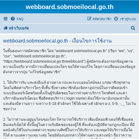
webboard.sobmoeilocal.go.th
FAQ
สมัครสมาชิก
เข้าสู่ระบบ
ค้
หน้าเว็บบอร์ด
น
webboard.sobmoeilocal.go.th - เงื่อนไขการใช้งาน
ห
า
ในขั้นตอนการสมัครสมาชิก โดย “webboard.sobmoeilocal.go.th” (เรียก “we”, “us”,
“our”, “webboard.sobmoeilocal.go.th”,
“https://webboard.sobmoeilocal.go.th/webboard”) ผู้สมัครจะต้องกรอกข้อมูลตาม
ความเป็นจริง หากมีการเปลี่ยนแปลงใดๆ ขอให้ท่านแก้ไข โดยการเปลี่ยนแปลงข้อมูล
ดังกล่าวจากปุ่ม "แก้ไขข้อมูลสมาชิก"
1. ให้บริการรับ และส่งอีเมล์ ผ่านทางเวปและระบบออนไลน์ของ แก่สมาชิกทุกท่าน
โดยไม่คิดค่าบริการใดๆ ทั้งสิ้น ซึ่งทางสมาชิกต้องจัดหาอุปกรณ์ในการติดต่อเข้า
ระบบอินเทอร์เน็ตพร้อมทั้งเป็นผู้รับผิดชอบในการจ่ายค่าบริการ โทรศัพท์ และค่า
บริการอินเทอร์เน็ตเอง ชื่อติดต่อบริการ ( login name) ต้องใช้ภาษาอังกฤษเท่านั้น
และต้องมีความยาว ระหว่าง 6-18 ตัวอักษร ใช้ได้เฉพาะตัวอักษร a-z, 0-9, -, _ ไม่เว้น
ช่องว่าง
2. ไม่ว่าท่านจะอยู่มุมไหนของโลก ก็สามารถใช้บริการ เพียงมีคอมพิวเตอร์ที่เชื่อมต่อ
อินเทอร์เน็ตได้ ทั้งนี้อยู่ในความรับผิดชอบของผู้ใช้ ที่จะต้องปฏิบัติตามกฎระเบียบ ที่มี
ผลบังคับใช้ในประเทศต่างๆ ขอสงวนสิทธิ์ในการให้บริการ และหยุดให้บริการเมื่อใด
ก็ได้ ตามแต่ความเหมาะสม โดยมิต้องบอกกล่าวให้ท่านทราบล่วงหน้า ถือว่าความ